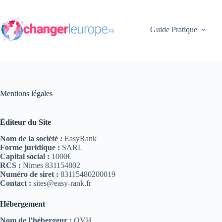
Passer
au
contenu
Guide Pratique
Mentions légales
Éditeur du Site
Nom de la société :
EasyRank
Forme juridique :
SARL
Capital social :
1000€
RCS :
Nimes 831154802
Numéro de siret :
83115480200019
Contact :
sites@easy-rank.fr
Hébergement
Nom de l’hébergeur :
OVH