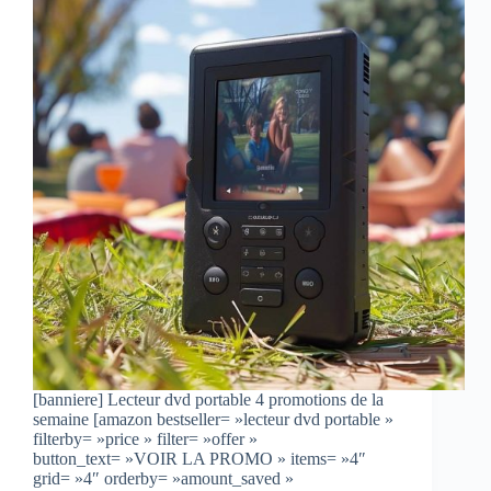
[banniere] Lecteur dvd portable 4 promotions de la
semaine [amazon bestseller= »lecteur dvd portable »
filterby= »price » filter= »offer »
button_text= »VOIR LA PROMO » items= »4″
grid= »4″ orderby= »amount_saved »