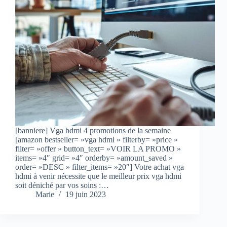
[banniere] Vga hdmi 4 promotions de la semaine
[amazon bestseller= »vga hdmi » filterby= »price »
filter= »offer » button_text= »VOIR LA PROMO »
items= »4″ grid= »4″ orderby= »amount_saved »
order= »DESC » filter_items= »20″] Votre achat vga
hdmi à venir nécessite que le meilleur prix vga hdmi
soit déniché par vos soins :…
Marie
19 juin 2023