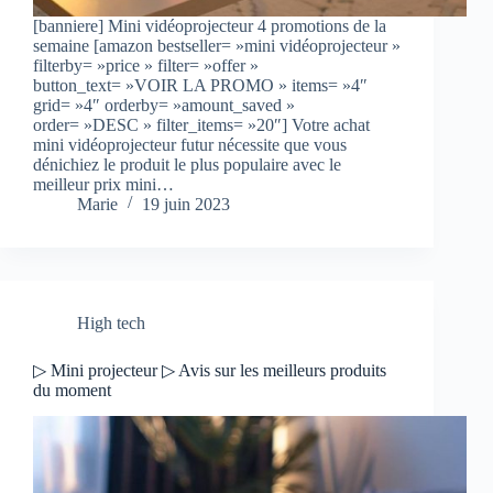
[banniere] Mini vidéoprojecteur 4 promotions de la
semaine [amazon bestseller= »mini vidéoprojecteur »
filterby= »price » filter= »offer »
button_text= »VOIR LA PROMO » items= »4″
grid= »4″ orderby= »amount_saved »
order= »DESC » filter_items= »20″] Votre achat
mini vidéoprojecteur futur nécessite que vous
dénichiez le produit le plus populaire avec le
meilleur prix mini…
Marie
19 juin 2023
High tech
▷ Mini projecteur ▷ Avis sur les meilleurs produits
du moment