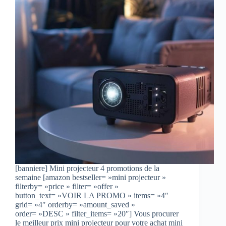
[banniere] Mini projecteur 4 promotions de la
semaine [amazon bestseller= »mini projecteur »
filterby= »price » filter= »offer »
button_text= »VOIR LA PROMO » items= »4″
grid= »4″ orderby= »amount_saved »
order= »DESC » filter_items= »20″] Vous procurer
le meilleur prix mini projecteur pour votre achat mini