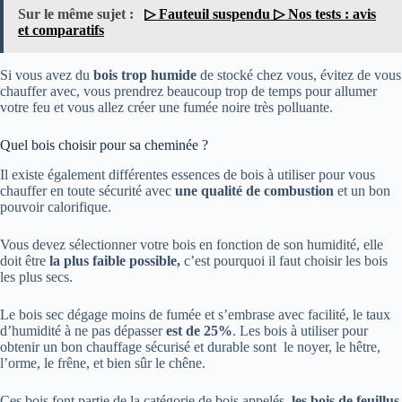
Sur le même sujet :
▷ Fauteuil suspendu ▷ Nos tests : avis
et comparatifs
Si vous avez du
bois trop humide
de stocké chez vous, évitez de vous
chauffer avec, vous prendrez beaucoup trop de temps pour allumer
votre feu et vous allez créer une fumée noire très polluante.
Quel bois choisir pour sa cheminée ?
Il existe également différentes essences de bois à utiliser pour vous
chauffer en toute sécurité avec
une qualité de combustion
et un bon
pouvoir calorifique.
Vous devez sélectionner votre bois en fonction de son humidité, elle
doit être
la plus faible possible,
c’est pourquoi il faut choisir les bois
les plus secs.
Le bois sec dégage moins de fumée et s’embrase avec facilité, le taux
d’humidité à ne pas dépasser
est de 25%
. Les bois à utiliser pour
obtenir un bon chauffage sécurisé et durable sont le noyer, le hêtre,
l’orme, le frêne, et bien sûr le chêne.
Ces bois font partie de la catégorie de bois appelés,
les bois de feuillus