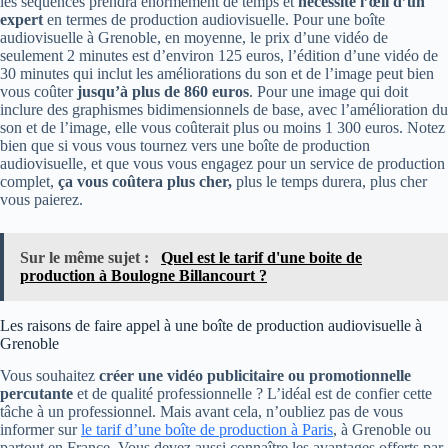
les séquences prendra énormément de temps et
nécessite l’œil d’un
expert
en termes de production audiovisuelle. Pour une boîte
audiovisuelle à Grenoble, en moyenne, le prix d’une vidéo de
seulement 2 minutes est d’environ 125 euros, l’édition d’une vidéo de
30 minutes qui inclut les améliorations du son et de l’image peut bien
vous coûter
jusqu’à plus de 860 euros
. Pour une image qui doit
inclure des graphismes bidimensionnels de base, avec l’amélioration du
son et de l’image, elle vous coûterait plus ou moins 1 300 euros. Notez
bien que si vous vous tournez vers une boîte de production
audiovisuelle, et que vous vous engagez pour un service de production
complet,
ça vous coûtera plus cher,
plus le temps durera, plus cher
vous paierez.
Sur le même sujet :
Quel est le tarif d'une boite de
production à Boulogne Billancourt ?
Les raisons de faire appel à une boîte de production audiovisuelle à
Grenoble
Vous souhaitez
créer une vidéo publicitaire ou promotionnelle
percutante
et de qualité professionnelle ? L’idéal est de confier cette
tâche à un professionnel. Mais avant cela, n’oubliez pas de vous
informer sur
le tarif d’une boîte de production à Paris
, à Grenoble ou
partout en France. Vous devez aussi connaître les avantages offerts par