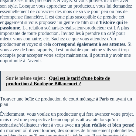
regardez ses films précédents et voyez si vous pouvez matcher avec
son style. Lorsque vous approchez un producteur, vous lui demandez
essentiellement de consacrer des mois de sa vie pour peu ou pas de
récompense financière, il est donc plus susceptible de prendre cet
engagement si vous proposez un genre de film ou d
‘histoire qui le
passionne
. La relation scénariste-réalisateur-producteur est LA plus
importante de toute production. Invitez-les à prendre un café pour
mieux vous connaître, etc. Sachez ce que vous attendez d’un
producteur et voyez si cela
correspond également à ses attentes
. Si
vous avez de bons rapports, il est probable que même s’ils sont trop
occupés pour accepter votre script maintenant, il pourrait y avoir une
opportunité à l’avenir.
Sur le même sujet :
Quel est le tarif d'une boite de
production à Boulogne Billancourt ?
Trouver une boîte de production de court métrage à Paris en ayant un
plan
Évidemment, vous voulez un producteur qui fera avancer votre projet,
mais c’est une perspective beaucoup plus attrayante lorsqu’un
scénariste/réalisateur vient à vous avec
un plan réaliste et bien pensé
du moment où il veut tourner, des sources de financement potentielles,
une idée de ce qu’il peut apporter à la table, etc. Il est important de