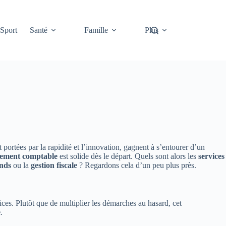
Sport
Santé
Famille
Plus
t portées par la rapidité et l’innovation, gagnent à s’entourer d’un
ement comptable
est solide dès le départ. Quels sont alors les
services
onds
ou la
gestion fiscale
? Regardons cela d’un peu plus près.
rices. Plutôt que de multiplier les démarches au hasard, cet
e
.