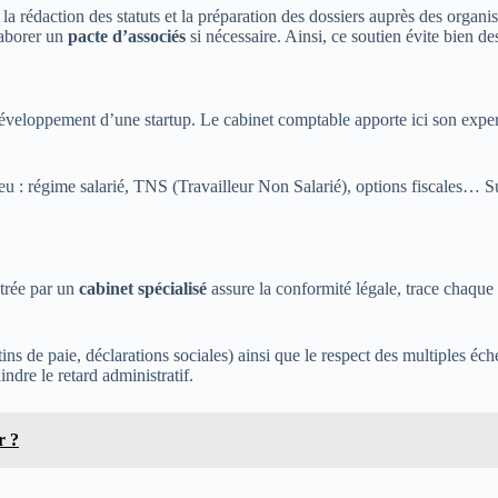
, la rédaction des statuts et la préparation des dossiers auprès des orga
aborer un
pacte d’associés
si nécessaire. Ainsi, ce soutien évite bien de
développement d’une startup. Le cabinet comptable apporte ici son expe
u : régime salarié, TNS (Travailleur Non Salarié), options fiscales… Su
trée par un
cabinet spécialisé
assure la conformité légale, trace chaqu
tins de paie, déclarations sociales) ainsi que le respect des multiples éc
ndre le retard administratif.
r ?