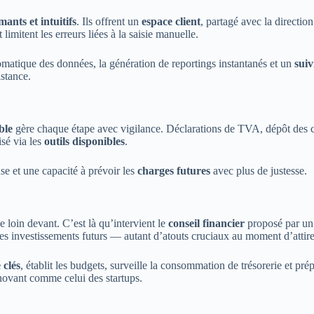
mants et intuitifs
. Ils offrent un
espace client
, partagé avec la direction
 limitent les erreurs liées à la saisie manuelle.
utomatique des données, la génération de reportings instantanés et un
suiv
istance.
ble
gère chaque étape avec vigilance. Déclarations de TVA, dépôt des co
isé via les
outils disponibles
.
use et une capacité à prévoir les
charges futures
avec plus de justesse.
 loin devant. C’est là qu’intervient le
conseil financier
proposé par un 
r les investissements futurs — autant d’atouts cruciaux au moment d’attire
 clés
, établit les budgets, surveille la consommation de trésorerie et pr
novant comme celui des startups.