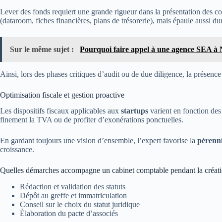
Lever des fonds requiert une grande rigueur dans la présentation des c
(dataroom, fiches financières, plans de trésorerie), mais épaule aussi du
Sur le même sujet :
Pourquoi faire appel à une agence SEA à 
Ainsi, lors des phases critiques d’audit ou de due diligence, la présenc
Optimisation fiscale et gestion proactive
Les dispositifs fiscaux applicables aux
startups
varient en fonction des s
finement la TVA ou de profiter d’exonérations ponctuelles.
En gardant toujours une vision d’ensemble, l’expert favorise la
pérenn
croissance.
Quelles démarches accompagne un cabinet comptable pendant la créatio
Rédaction et validation des statuts
Dépôt au greffe et immatriculation
Conseil sur le choix du statut juridique
Élaboration du pacte d’associés