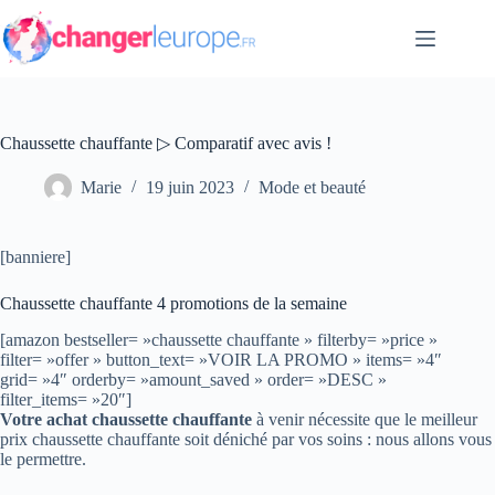
Passer
au
contenu
Chaussette chauffante ▷ Comparatif avec avis !
Marie
19 juin 2023
Mode et beauté
[banniere]
Chaussette chauffante 4 promotions de la semaine
[amazon bestseller= »chaussette chauffante » filterby= »price »
filter= »offer » button_text= »VOIR LA PROMO » items= »4″
grid= »4″ orderby= »amount_saved » order= »DESC »
filter_items= »20″]
Votre achat chaussette chauffante
à venir nécessite que le meilleur
prix chaussette chauffante soit déniché par vos soins : nous allons vous
le permettre.