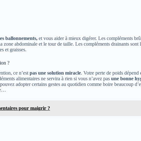
 les ballonnements,
et vous aider à mieux digérer. Les compléments brûle
la zone abdominale et le tour de taille. Les compléments drainants sont 
es et graisses.
ion ?
ention, ce n’est
pas une solution miracle
. Votre perte de poids dépend 
léments alimentaires ne servira à rien si vous n’avez pas
une bonne hyg
us pouvez adopter certains gestes au quotidien comme boire beaucoup d’e
née…
mentaires pour maigrir ?