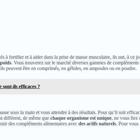
s à fortifier et à aider dans la prise de masse musculaire, ils ont, à ce j
poids
. Vous trouverez sur le marché diverses gammes de compléments po
t : ils peuvent être en comprimés, en gélules, en ampoules ou en poudre.
sont-ils efficaces ?
asse sous la main et vous attendre à des résultats. Pour qu’il soit effic
st différent, de même que
chaque organisme est unique
, ne vous fie
hoisir des compléments alimentaires avec
des actifs naturels
. Pour vous 