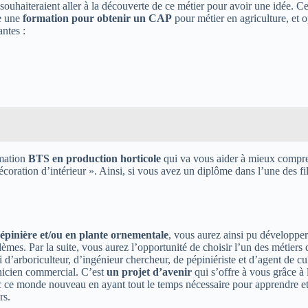
ouhaiteraient aller à la découverte de ce métier pour avoir une idée. Cel
re une
formation pour obtenir un CAP
pour métier en agriculture, et 
antes :
rmation
BTS en production horticole
qui va vous aider à mieux compren
ration d’intérieur ». Ainsi, si vous avez un diplôme dans l’une des fil
épinière et/ou en
plante ornementale
, vous aurez ainsi pu développer
èmes. Par la suite, vous aurez l’opportunité de choisir l’un des métiers 
’arboriculteur, d’ingénieur chercheur, de pépiniériste et d’agent de cu
chnicien commercial. C’est
un projet d’avenir
qui s’offre à vous grâce à 
 ce monde nouveau en ayant tout le temps nécessaire pour apprendre et v
rs.