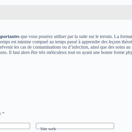
mportantes
que vous pourrez utiliser par la suite sur le terrain. La for
 temps est minime comparé au temps passé à apprendre des leçons théoriq
enir les cas de contaminations ou d’infection, ainsi que des soins au q
ons. Il faut alors être très méticuleux tout en ayant une bonne forme phy
ec
*
Site web