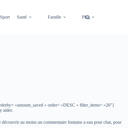
Sport
Santé
Famille
Plus
 orderby= »amount_saved » order= »DESC » filter_items= »20″]
y aider.
our découvrir au moins un commentaire fontaine a eau pour chat, pour