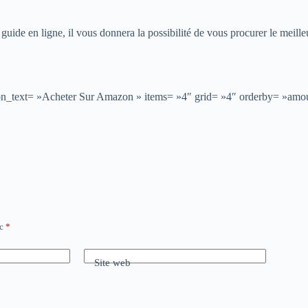
e guide en ligne, il vous donnera la possibilité de vous procurer le meille
button_text= »Acheter Sur Amazon » items= »4″ grid= »4″ orderby= »am
ec
*
Site web