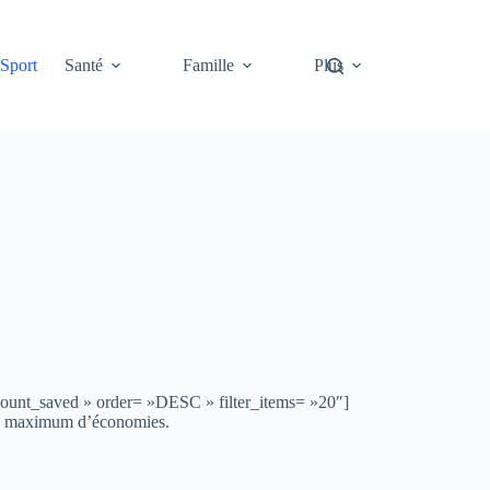
Sport
Santé
Famille
Plus
mount_saved » order= »DESC » filter_items= »20″]
r un maximum d’économies.