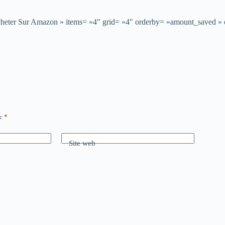
 »Acheter Sur Amazon » items= »4″ grid= »4″ orderby= »amount_saved »
ec
*
Site web