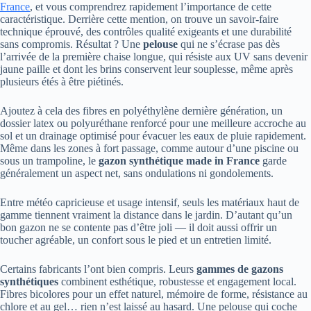
France
, et vous comprendrez rapidement l’importance de cette
caractéristique. Derrière cette mention, on trouve un savoir-faire
technique éprouvé, des contrôles qualité exigeants et une durabilité
sans compromis. Résultat ? Une
pelouse
qui ne s’écrase pas dès
l’arrivée de la première chaise longue, qui résiste aux UV sans devenir
jaune paille et dont les brins conservent leur souplesse, même après
plusieurs étés à être piétinés.
Ajoutez à cela des fibres en polyéthylène dernière génération, un
dossier latex ou polyuréthane renforcé pour une meilleure accroche au
sol et un drainage optimisé pour évacuer les eaux de pluie rapidement.
Même dans les zones à fort passage, comme autour d’une piscine ou
sous un trampoline, le
gazon synthétique made in France
garde
généralement un aspect net, sans ondulations ni gondolements.
Entre météo capricieuse et usage intensif, seuls les matériaux haut de
gamme tiennent vraiment la distance dans le jardin. D’autant qu’un
bon gazon ne se contente pas d’être joli — il doit aussi offrir un
toucher agréable, un confort sous le pied et un entretien limité.
Certains fabricants l’ont bien compris. Leurs
gammes de gazons
synthétiques
combinent esthétique, robustesse et engagement local.
Fibres bicolores pour un effet naturel, mémoire de forme, résistance au
chlore et au gel… rien n’est laissé au hasard. Une pelouse qui coche