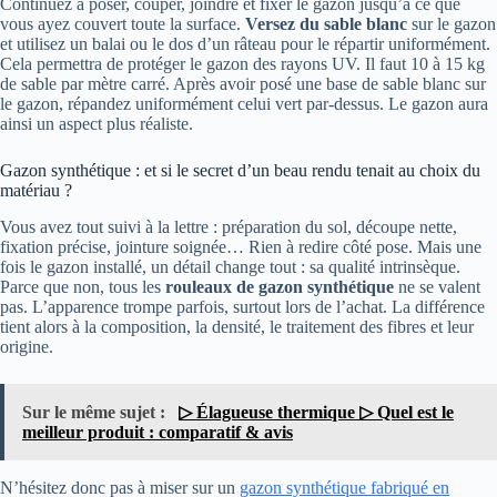
Continuez à poser, couper, joindre et fixer le gazon jusqu’à ce que
vous ayez couvert toute la surface.
Versez du sable blanc
sur le gazon
et utilisez un balai ou le dos d’un râteau pour le répartir uniformément.
Cela permettra de protéger le gazon des rayons UV. Il faut 10 à 15 kg
de sable par mètre carré. Après avoir posé une base de sable blanc sur
le gazon, répandez uniformément celui vert par-dessus. Le gazon aura
ainsi un aspect plus réaliste.
Gazon synthétique : et si le secret d’un beau rendu tenait au choix du
matériau ?
Vous avez tout suivi à la lettre : préparation du sol, découpe nette,
fixation précise, jointure soignée… Rien à redire côté pose. Mais une
fois le gazon installé, un détail change tout : sa qualité intrinsèque.
Parce que non, tous les
rouleaux de gazon synthétique
ne se valent
pas. L’apparence trompe parfois, surtout lors de l’achat. La différence
tient alors à la composition, la densité, le traitement des fibres et leur
origine.
Sur le même sujet :
▷ Élagueuse thermique ▷ Quel est le
meilleur produit : comparatif & avis
N’hésitez donc pas à miser sur un
gazon synthétique fabriqué en