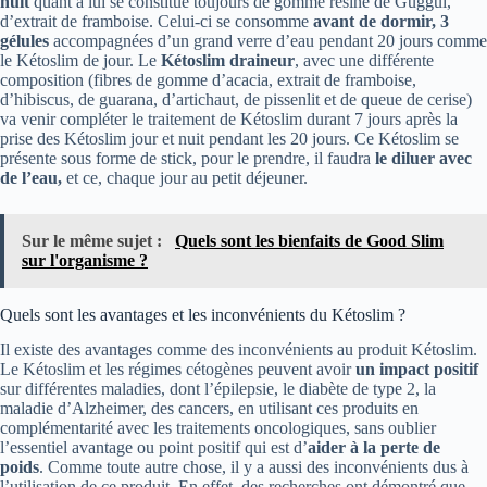
nuit
quant à lui se constitue toujours de gomme résine de Guggul,
d’extrait de framboise. Celui-ci se consomme
avant de dormir, 3
gélules
accompagnées d’un grand verre d’eau pendant 20 jours comme
le Kétoslim de jour. Le
Kétoslim draineur
, avec une différente
composition (fibres de gomme d’acacia, extrait de framboise,
d’hibiscus, de guarana, d’artichaut, de pissenlit et de queue de cerise)
va venir compléter le traitement de Kétoslim durant 7 jours après la
prise des Kétoslim jour et nuit pendant les 20 jours. Ce Kétoslim se
présente sous forme de stick, pour le prendre, il faudra
le diluer avec
de l’eau,
et ce, chaque jour au petit déjeuner.
Sur le même sujet :
Quels sont les bienfaits de Good Slim
sur l'organisme ?
Quels sont les avantages et les inconvénients du Kétoslim ?
Il existe des avantages comme des inconvénients au produit Kétoslim.
Le Kétoslim et les régimes cétogènes peuvent avoir
un impact positif
sur différentes maladies, dont l’épilepsie, le diabète de type 2, la
maladie d’Alzheimer, des cancers, en utilisant ces produits en
complémentarité avec les traitements oncologiques, sans oublier
l’essentiel avantage ou point positif qui est d’
aider à la perte de
poids
. Comme toute autre chose, il y a aussi des inconvénients dus à
l’utilisation de ce produit. En effet, des recherches ont démontré que