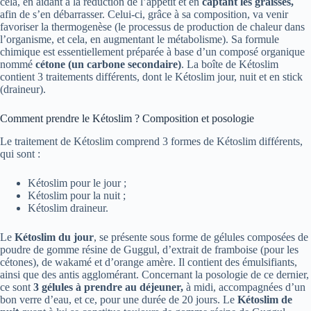
cela, en aidant à la réduction de l’appétit et en
captant les graisses,
afin de s’en débarrasser. Celui-ci, grâce à sa composition, va venir
favoriser la thermogenèse (le processus de production de chaleur dans
l’organisme, et cela, en augmentant le métabolisme). Sa formule
chimique est essentiellement préparée à base d’un composé organique
nommé
cétone (un carbone secondaire)
. La boîte de Kétoslim
contient 3 traitements différents, dont le Kétoslim jour, nuit et en stick
(draineur).
Comment prendre le Kétoslim ? Composition et posologie
Le traitement de Kétoslim comprend 3 formes de Kétoslim différents,
qui sont :
Kétoslim pour le jour ;
Kétoslim pour la nuit ;
Kétoslim draineur.
Le
Kétoslim du jour
, se présente sous forme de gélules composées de
poudre de gomme résine de Guggul, d’extrait de framboise (pour les
cétones), de wakamé et d’orange amère. Il contient des émulsifiants,
ainsi que des antis agglomérant. Concernant la posologie de ce dernier,
ce sont
3 gélules à prendre au déjeuner,
à midi, accompagnées d’un
bon verre d’eau, et ce, pour une durée de 20 jours. Le
Kétoslim de