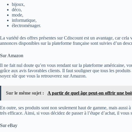
bijoux,
déco,
mode,
informatique,
électroménager.
La variété des offres présentes sur Cdiscount est un avantage, car cela 
annonces disponibles sur la plateforme française sont suivies d’un descrip
Sur Amazon
Il ne fait nul doute qu’en vous rendant sur la plateforme américaine, v
grâce aux avis favorables clients. Il faut souligner que tous les produit
soyez sûr que vous la retrouverez sur Amazon.
Sur le même sujet :
A partir de quel âge peut-on offrir une boit
En outre, ses produits sont non seulement haut de gamme, mais aussi à la 
très efficace. Ainsi, si vous décidez de passer à l’étape d’achat, il vou
Sur eBay