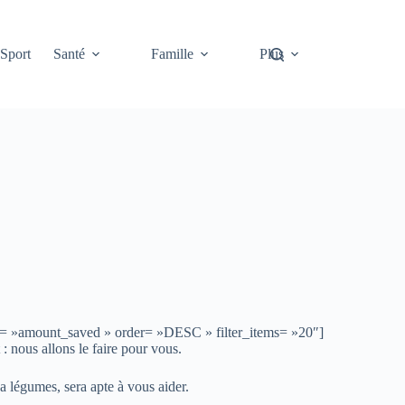
Sport
Santé
Famille
Plus
by= »amount_saved » order= »DESC » filter_items= »20″]
: nous allons le faire pour vous.
a légumes, sera apte à vous aider.