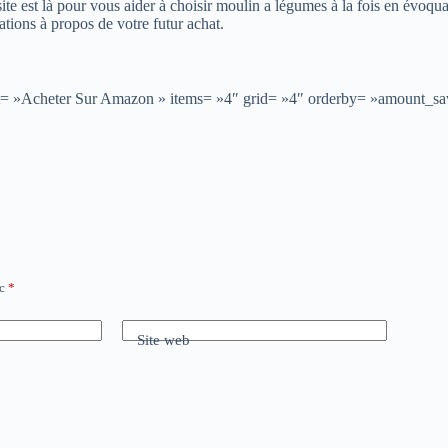
e est là pour vous aider à choisir moulin a légumes à la fois en évoquan
ations à propos de votre futur achat.
text= »Acheter Sur Amazon » items= »4″ grid= »4″ orderby= »amount_s
ec
*
Site web