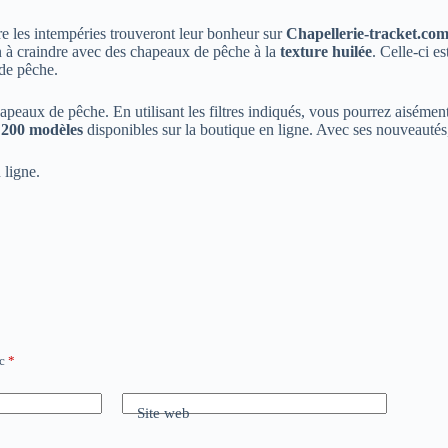
re les intempéries trouveront leur bonheur sur
Chapellerie-tracket.co
n à craindre avec des chapeaux de pêche à la
texture huilée
. Celle-ci e
 de pêche.
eaux de pêche. En utilisant les filtres indiqués, vous pourrez aisémen
s
200 modèles
disponibles sur la boutique en ligne. Avec ses nouveautés
 ligne.
ec
*
Site web