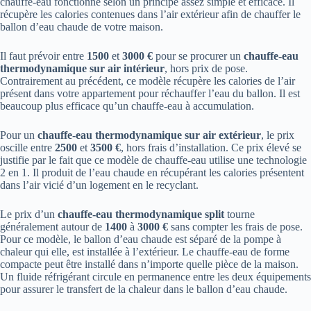
chauffe-eau fonctionne selon un principe assez simple et efficace. Il
récupère les calories contenues dans l’air extérieur afin de chauffer le
ballon d’eau chaude de votre maison.
Il faut prévoir entre
1500
et
3000 €
pour se procurer un
chauffe-eau
thermodynamique sur air intérieur
, hors prix de pose.
Contrairement au précédent, ce modèle récupère les calories de l’air
présent dans votre appartement pour réchauffer l’eau du ballon. Il est
beaucoup plus efficace qu’un chauffe-eau à accumulation.
Pour un
chauffe-eau thermodynamique sur air extérieur
, le prix
oscille entre
2500
et
3500 €
, hors frais d’installation. Ce prix élevé se
justifie par le fait que ce modèle de chauffe-eau utilise une technologie
2 en 1. Il produit de l’eau chaude en récupérant les calories présentent
dans l’air vicié d’un logement en le recyclant.
Le prix d’un
chauffe-eau thermodynamique split
tourne
généralement autour de
1400
à
3000 €
sans compter les frais de pose.
Pour ce modèle, le ballon d’eau chaude est séparé de la pompe à
chaleur qui elle, est installée à l’extérieur. Le chauffe-eau de forme
compacte peut être installé dans n’importe quelle pièce de la maison.
Un fluide réfrigérant circule en permanence entre les deux équipements
pour assurer le transfert de la chaleur dans le ballon d’eau chaude.