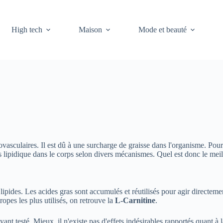
High tech
Maison
Mode et beauté
ovasculaires. Il est dû à une surcharge de graisse dans l'organisme. Pou
cès lipidique dans le corps selon divers mécanismes. Quel est donc le mei
lipides. Les acides gras sont accumulés et réutilisés pour agir directem
ropes les plus utilisés, on retrouve la
L-Carnitine
.
'ayant testé. Mieux, il n'existe pas d'effets indésirables rapportés quant à