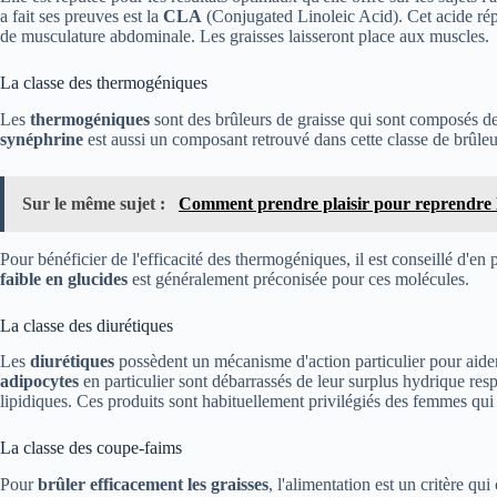
a fait ses preuves est la
CLA
(Conjugated Linoleic Acid). Cet acide répe
de musculature abdominale. Les graisses laisseront place aux muscles.
La classe des thermogéniques
Les
thermogéniques
sont des brûleurs de graisse qui sont composés de p
synéphrine
est aussi un composant retrouvé dans cette classe de brûleu
Sur le même sujet :
Comment prendre plaisir pour reprendre le
Pour bénéficier de l'efficacité des thermogéniques, il est conseillé d'e
faible en glucides
est généralement préconisée pour ces molécules.
La classe des diurétiques
Les
diurétiques
possèdent un mécanisme d'action particulier pour aider
adipocytes
en particulier sont débarrassés de leur surplus hydrique res
lipidiques. Ces produits sont habituellement privilégiés des femmes qui e
La classe des coupe-faims
Pour
brûler efficacement les graisses
, l'alimentation est un critère qu