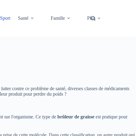
Sport
Santé
Famille
Plus
r lutter contre ce problème de santé, diverses classes de médicaments
lleur produit pour perdre du poids ?
ent sur l'organisme. Ce type de
brûleur de graisse
est pratique pour
 la prise de cette molécule. Dans cette classification, un autre produit qui