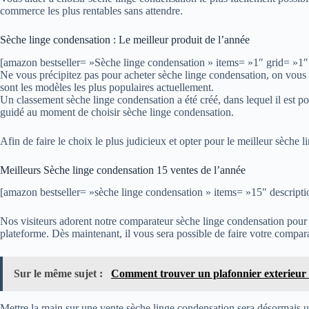
commerce les plus rentables sans attendre.
Sèche linge condensation : Le meilleur produit de l’année
[amazon bestseller= »Sèche linge condensation » items= »1″ grid= »1″ 
Ne vous précipitez pas pour acheter sèche linge condensation, on vous co
sont les modèles les plus populaires actuellement.
Un classement sèche linge condensation a été créé, dans lequel il est po
guidé au moment de choisir sèche linge condensation.
Afin de faire le choix le plus judicieux et opter pour le meilleur sèche
Meilleurs Sèche linge condensation 15 ventes de l’année
[amazon bestseller= »sèche linge condensation » items= »15″ descripti
Nos visiteurs adorent notre comparateur sèche linge condensation pour s
plateforme. Dès maintenant, il vous sera possible de faire votre compar
Sur le même sujet :
Comment trouver un plafonnier exterieur 
Mettre la main sur une vente sèche linge condensation sera désormais ul