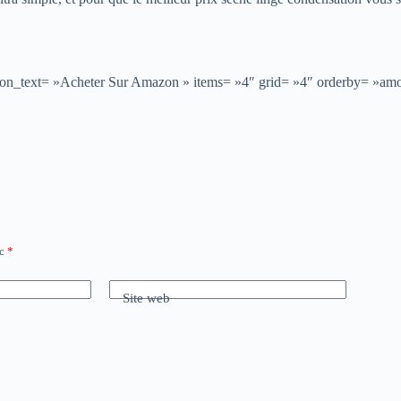
button_text= »Acheter Sur Amazon » items= »4″ grid= »4″ orderby= »a
ec
*
Site web