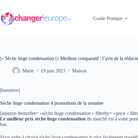
Passer
au
contenu
Guide Pratique
▷ Sèche linge condensation ▷ Meilleur comparatif : l’avis de la rédact
Marie
19 juin 2023
Maison
[banniere]
Sèche linge condensation 4 promotions de la semaine
[amazon bestseller= »sèche linge condensation » filterby= »price »
Le meilleur prix sèche linge condensation
du marché est à votre porté
bas.
Vous aider à choisir sèche linge condensation le plus facilement possible 