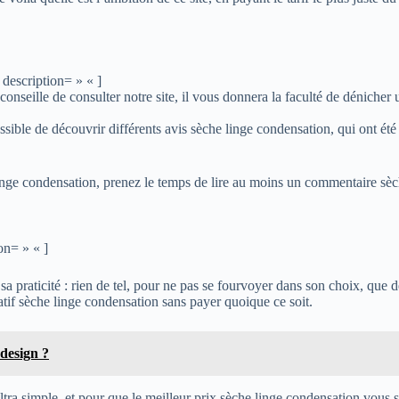
description= » « ]
nseille de consulter notre site, il vous donnera la faculté de dénicher 
ssible de découvrir différents avis sèche linge condensation, qui ont été
 linge condensation, prenez le temps de lire au moins un commentaire sèch
on= » « ]
a praticité : rien de tel, pour ne pas se fourvoyer dans son choix, que 
atif sèche linge condensation sans payer quoique ce soit.
design ?
tra simple, et pour que le meilleur prix sèche linge condensation vous s