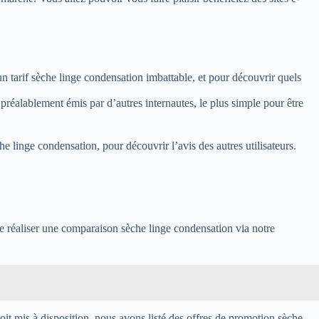
un tarif sèche linge condensation imbattable, et pour découvrir quels
 préalablement émis par d’autres internautes, le plus simple pour être
e linge condensation, pour découvrir l’avis des autres utilisateurs.
de réaliser une comparaison sèche linge condensation via notre
oit mis à disposition, nous avons listé des offres de promotion sèche