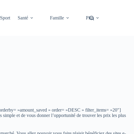
Sport
Santé
Famille
Plus
″ orderby= »amount_saved » order= »DESC » filter_items= »20″]
s simple et de vous donner l’opportunité de trouver les prix les plus
u marché. Vous allez pouvoir vous faire plaisir bénéficiez des sites e-