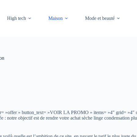
High tech
Maison
Mode et beauté
ion
 filter= »offer » button_text= »VOIR LA PROMO » items= »4″ grid= »4
e : notre objectif est de rendre votre achat sèche linge condensation plu
voilà quelle est l’ambition de ce site, en payant le tarif le plus juste d