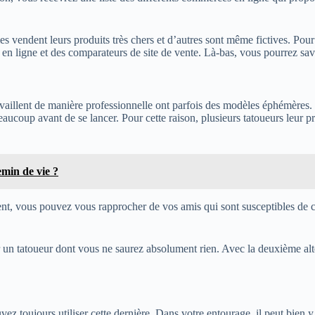
 vendent leurs produits très chers et d’autres sont même fictives. Pour v
en ligne et des comparateurs de site de vente. Là-bas, vous pourrez savoir
ravaillent de manière professionnelle ont parfois des modèles éphémères. H
eaucoup avant de se lancer. Pour cette raison, plusieurs tatoueurs leur p
emin de vie ?
ment, vous pouvez vous rapprocher de vos amis qui sont susceptibles de
 un tatoueur dont vous ne saurez absolument rien. Avec la deuxième alt
z toujours utiliser cette dernière. Dans votre entourage, il peut bien y