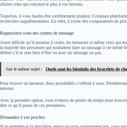
choisir celui qui convient le plus à vos besoins.
Toutefois, il vous faudra être extrêmement prudent. Certaines plateformes
recherches supplémentaires. En effet, il existe des comparateurs de prix 
Rapprochez-vous des centres de tatouage
Aussi difficile qu’il paraisse à croire, les tatoueurs et même ceux qui t
la majorité des personnes qui souhaitent faire un tatouage à vie hésite b
définir s’il se sent bien d’être vu avec un tatouage ou pas.
Sur le même sujet :
Quels sont les bienfaits des bracelets de ch
Pour trouver un tatoueur, deux possibilités s’offrent à vous. Première
internet.
Avec la première option, vous éviterez de perdre du temps pour trouver
dire ce qu’il pense de ces prestations.
Demandez à vos proches
Si la première et la deuxième astuce ne vous conviennent pas, vous pouve