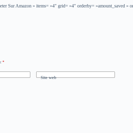
»Acheter Sur Amazon » items= »4″ grid= »4″ orderby= »amount_saved » 
ec
*
Site web