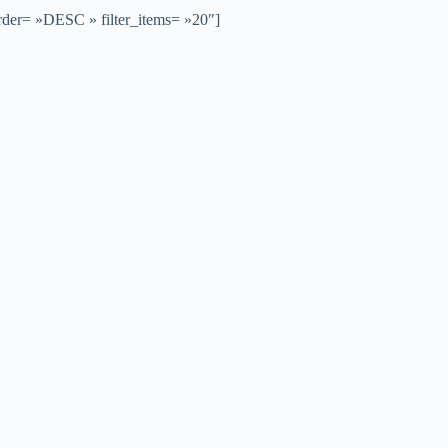
order= »DESC » filter_items= »20″]