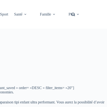
Sport
Santé
Famille
Plus
ount_saved » order= »DESC » filter_items= »20″]
économies.
araison tipi enfant ultra performant. Vous aurez la possibilité d’avoir