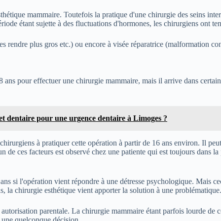
thétique mammaire. Toutefois la pratique d'une chirurgie des seins inter
iode étant sujette à des fluctuations d'hormones, les chirurgiens ont ten
les rendre plus gros etc.) ou encore à visée réparatrice (malformation c
 18 ans pour effectuer une chirurgie mammaire, mais il arrive dans certain
net dentaire pour une urgence dentaire à Limoges ?
chirurgiens à pratiquer cette opération à partir de 16 ans environ. Il pe
 de ces facteurs est observé chez une patiente qui est toujours dans la
 ans si l'opération vient répondre à une détresse psychologique. Mais ce
 la chirurgie esthétique vient apporter la solution à une problématique
 autorisation parentale. La chirurgie mammaire étant parfois lourde de c
e une quelconque décision.