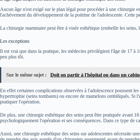
Aucun âge n'est exigé sur le plan légal pour procéder à une chirurgie es
l'achèvement du développement de la poitrine de l'adolescente. Cette pér
La chirurgie mammaire peut être à visée esthétique (embellir les seins, 
Les exceptions
Il est vrai que dans la pratique, les médecins privilégient l'âge de 17 à
peu plus tôt.
Sur le même sujet :
Doit on partir à l'hôpital ou dans un cabi
En effet certaines complications observées à l'adolescence poussent les 
hypertrophie (seins tombants) ou encore de mamelons ombiliqués. Si l'un
pratiquer l'opération.
De plus, une chirurgie esthétique des seins peut être pratiquée avant 18
psychologiquement l'opération et ses conséquences. Dans ce type de cas,
Aussi, une chirurgie esthétique des seins sur adolescentes nécessite une
de prendre des avis auprès d'un chirurgien assermenté avant de prendr