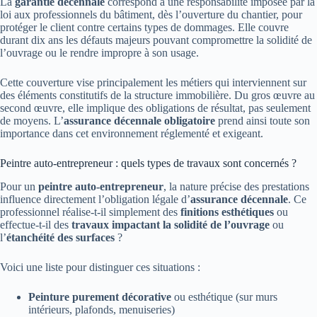
La
garantie décennale
correspond à une responsabilité imposée par la
loi aux professionnels du bâtiment, dès l’ouverture du chantier, pour
protéger le client contre certains types de dommages. Elle couvre
durant dix ans les défauts majeurs pouvant compromettre la solidité de
l’ouvrage ou le rendre impropre à son usage.
Cette couverture vise principalement les métiers qui interviennent sur
des éléments constitutifs de la structure immobilière. Du gros œuvre au
second œuvre, elle implique des obligations de résultat, pas seulement
de moyens. L’
assurance décennale obligatoire
prend ainsi toute son
importance dans cet environnement réglementé et exigeant.
Peintre auto-entrepreneur : quels types de travaux sont concernés ?
Pour un
peintre auto-entrepreneur
, la nature précise des prestations
influence directement l’obligation légale d’
assurance décennale
. Ce
professionnel réalise-t-il simplement des
finitions esthétiques
ou
effectue-t-il des
travaux impactant la solidité de l’ouvrage
ou
l’
étanchéité des surfaces
?
Voici une liste pour distinguer ces situations :
Peinture purement décorative
ou esthétique (sur murs
intérieurs, plafonds, menuiseries)