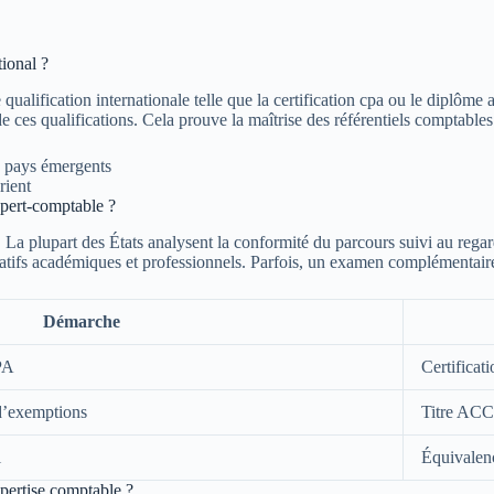
ional ?
lification internationale telle que la certification cpa ou le diplôme a
ces qualifications. Cela prouve la maîtrise des référentiels comptables
 pays émergents
rient
xpert-comptable ?
. La plupart des États analysent la conformité du parcours suivi au rega
icatifs académiques et professionnels. Parfois, un examen complémentair
Démarche
PA
Certificat
’exemptions
Titre ACC
l
Équivalen
xpertise comptable ?