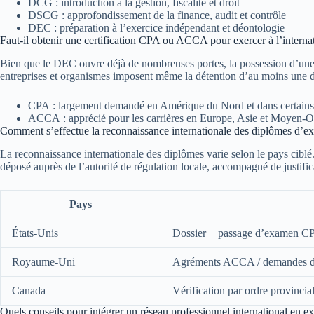
DCG : introduction à la gestion, fiscalité et droit
DSCG : approfondissement de la finance, audit et contrôle
DEC : préparation à l’exercice indépendant et déontologie
Faut-il obtenir une certification CPA ou ACCA pour exercer à l’internat
Bien que le DEC ouvre déjà de nombreuses portes, la possession d’une qua
entreprises et organismes imposent même la détention d’au moins une de 
CPA : largement demandé en Amérique du Nord et dans certains
ACCA : apprécié pour les carrières en Europe, Asie et Moyen-O
Comment s’effectue la reconnaissance internationale des diplômes d’e
La reconnaissance internationale des diplômes varie selon le pays ciblé
déposé auprès de l’autorité de régulation locale, accompagné de justif
Pays
États-Unis
Dossier + passage d’examen C
Royaume-Uni
Agréments ACCA / demandes d
Canada
Vérification par ordre provincia
Quels conseils pour intégrer un réseau professionnel international en e