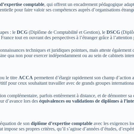
 d’expertise comptable
, qui offrent un encadrement pédagogique adapt
ntielle pour faire valoir ses compétences auprès d’organisations étrangè
apes : le
DCG
(Diplôme de Comptabilité et Gestion), le
DSCG
(Diplôm
n France tout en ouvrant des perspectives à l’étranger grâce à l’attenti
nnaissances techniques et juridiques pointues, mais atteste également 
 sine qua non pour exercer indépendamment ou au sein de cabinets inter
ou le titre
ACCA
permettent d’élargir rapidement son champ d’action au
if pour ceux souhaitant travailler avec de grands groupes internationa
n complémentaire, parfois entièrement à distance, et de démontrer sa c
ur d’avance lors des
équivalences ou validations de diplômes à l’int
déquation de son
diplôme d’expertise comptable
avec les exigences lo
at impose ses propres critères, qu’il s’agisse d’années d’études, d’expé