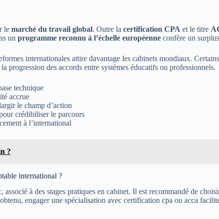
r le
marché du travail global
. Outre la
certification CPA
et le titre
A
ans un
programme reconnu à l’échelle européenne
confère un surplus 
teformes internationales attire davantage les cabinets mondiaux. Certai
la progression des accords entre systèmes éducatifs ou professionnels.
base technique
ité accrue
argir le champ d’action
pour crédibiliser le parcours
acement à l’international
in ?
table international ?
 associé à des stages pratiques en cabinet. Il est recommandé de chois
obtenu, engager une spécialisation avec certification cpa ou acca facilit