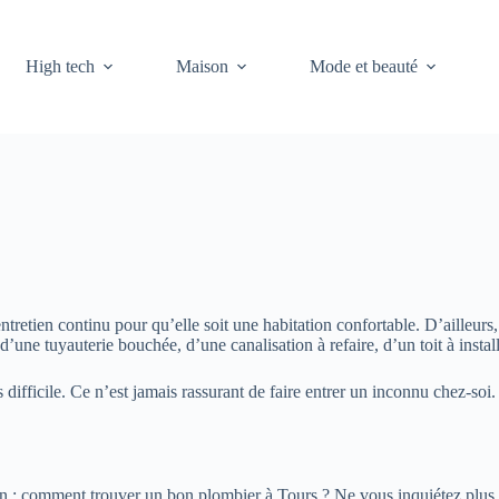
High tech
Maison
Mode et beauté
tretien continu pour qu’elle soit une habitation confortable. D’ailleurs,
r d’une tuyauterie bouchée, d’une canalisation à refaire, d’un toit à insta
difficile. Ce n’est jamais rassurant de faire entrer un inconnu chez-soi
ien : comment trouver un bon plombier à Tours ? Ne vous inquiétez plus 