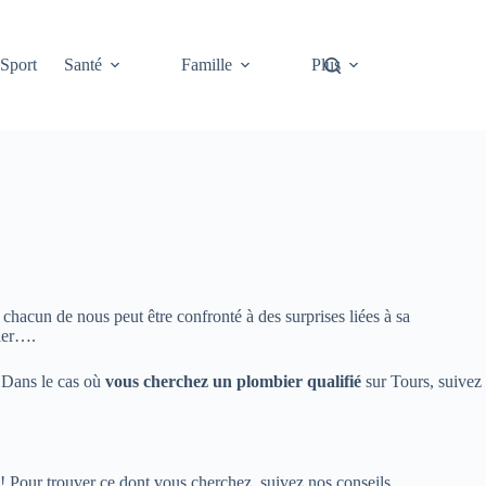
Sport
Santé
Famille
Plus
 chacun de nous peut être confronté à des surprises liées à sa
ller….
. Dans le cas où
vous cherchez un plombier qualifié
sur Tours, suivez
! Pour trouver ce dont vous cherchez, suivez nos conseils.