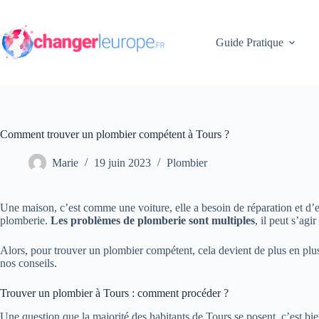
Passer
au
contenu
Guide Pratique
Comment trouver un plombier compétent à Tours ?
Marie
19 juin 2023
Plombier
Une maison, c’est comme une voiture, elle a besoin de réparation et d’en
plomberie.
Les problèmes de plomberie sont multiples
, il peut s’agi
Alors, pour trouver un plombier compétent, cela devient de plus en plus 
nos conseils.
Trouver un plombier à Tours : comment procéder ?
Une question que la majorité des habitants de Tours se posent, c’est b