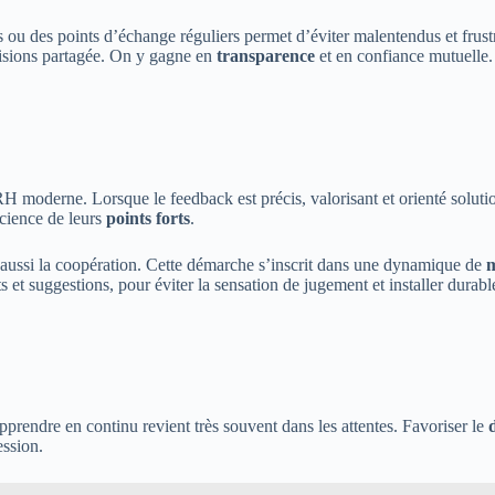
ou des points d’échange réguliers permet d’éviter malentendus et frust
cisions partagée. On y gagne en
transparence
et en confiance mutuelle.
RH moderne. Lorsque le feedback est précis, valorisant et orienté solutio
science de leurs
points forts
.
 aussi la coopération. Cette démarche s’inscrit dans une dynamique de
m
s et suggestions, pour éviter la sensation de jugement et installer dura
’apprendre en continu revient très souvent dans les attentes. Favoriser le
ession.