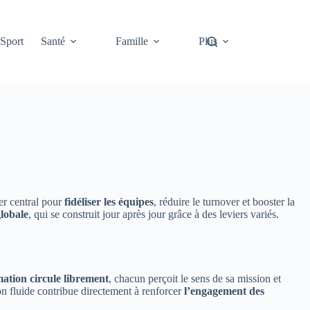
Sport
Santé
Famille
Plus
er central pour
fidéliser les équipes
, réduire le turnover et booster la
globale
, qui se construit jour après jour grâce à des leviers variés.
mation circule librement
, chacun perçoit le sens de sa mission et
tion fluide contribue directement à renforcer
l’engagement des