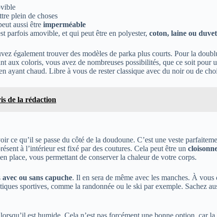
ovible
tre plein de choses
peut aussi être
imperméable
t parfois amovible, et qui peut être en polyester,
coton, laine ou duvet
vez également trouver des modèles de parka plus courts. Pour la doublur
 Quant aux coloris, vous avez de nombreuses possibilités, que ce soit p
en ayant chaud. Libre à vous de rester classique avec du noir ou de choi
is de la rédaction
ir ce qu’il se passe du côté de la doudoune. C’est une veste parfaitement
sent à l’intérieur est fixé par des coutures. Cela peut être un
cloisonn
 en place, vous permettant de conserver la chaleur de votre corps.
s
avec ou sans capuche
. Il en sera de même avec les manches. À vous 
 pratiques sportives, comme la randonnée ou le ski par exemple. Sachez a
e lorsqu’il est humide. Cela n’est pas forcément une bonne option, car la