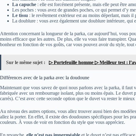
La capuche
: elle est forcément présente, mais elle peut être am
Les poches : vous avez de grandes poches, ce qui permet d’y met
Le tissu
: le revêtement extérieur est au moins déperlant, mais il 
La doublure : vous avez également une doublure intérieure, qui es
Attention concernant la longueur de la parka, car aujourd’hui, vous pou
moins efficace que les autres. De plus, elle va vous faire transpirer.
bonheur en fonction de vos goûts, car vous pouvez avoir du style, tout 
Sur le même sujet :
▷ Portefeuille homme ▷ Meilleur test : l’av
Différences avec de la parka avec la doudoune
Maintenant que vous savez de quoi nous parlons avec la parka, il faut vo
fabriquée avec un rembourrage isolant, plus ou moins épais. Le duvet pré
carrés). C’est avec cette seconde option que le duvet va rester le mieux
Au niveau des autres options, vous allez trouver aussi bien des modèle
allez la porter. En effet, il existe des doudounes spécifiques pour les
couleurs. À vous de voir en fonction du style que vous appréciez.
En revanche,
elle n’est pas imperméable
et le duvet n’est pas efficac