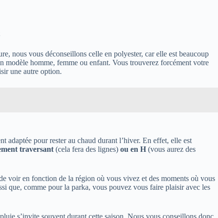
e, nous vous déconseillons celle en polyester, car elle est beaucoup
our un modèle homme, femme ou enfant. Vous trouverez forcément votre
sir une autre option.
 adaptée pour rester au chaud durant l’hiver. En effet, elle est
ement traversant
(cela fera des lignes)
ou en H
(vous aurez des
de voir en fonction de la région où vous vivez et des moments où vous
ussi que, comme pour la parka, vous pouvez vous faire plaisir avec les
 pluie s’invite souvent durant cette saison. Nous vous conseillons donc