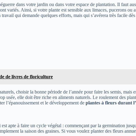
guéguerre dans votre jardin ou dans votre espace de plantation. Il faut a
nt variés. Ainsi, si votre plante est sensible aux limaces, pucerons ou au
 travail qui demande quelques efforts, mais qui s’avérera très facile d
de de livres de floriculture
turels, choisir la bonne période de l’année pour faire les semis, mais en
trop usée, elle doit être riche en aliments naturels. Le roulement des plan
iliter l’épanouissement et le développement de
plantes à fleurs durant 
qui est apte à faire un cycle végétal : commençant par la germination jus
implement la saison des graines. Si vous voulez planter des fleurs annue