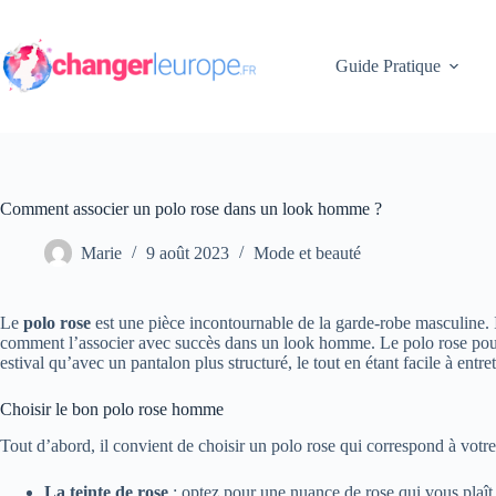
Passer
au
contenu
Guide Pratique
Comment associer un polo rose dans un look homme ?
Marie
9 août 2023
Mode et beauté
Le
polo rose
est une pièce incontournable de la garde-robe masculine. Il 
comment l’associer avec succès dans un look homme. Le polo rose pour 
estival qu’avec un pantalon plus structuré, le tout en étant facile à entr
Choisir le bon polo rose homme
Tout d’abord, il convient de choisir un polo rose qui correspond à votre
La teinte de rose
: optez pour une nuance de rose qui vous plaît e