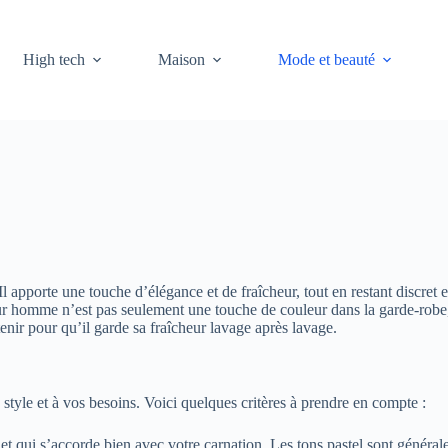
High tech
Maison
Mode et beauté
apporte une touche d’élégance et de fraîcheur, tout en restant discret et f
homme n’est pas seulement une touche de couleur dans la garde-robe, c
etenir pour qu’il garde sa fraîcheur lavage après lavage.
 style et à vos besoins. Voici quelques critères à prendre en compte :
t qui s’accorde bien avec votre carnation. Les tons pastel sont généralem