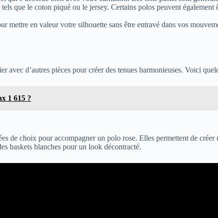
, tels que le coton piqué ou le jersey. Certains polos peuvent également 
pour mettre en valeur votre silhouette sans être entravé dans vos mouv
ier avec d’autres pièces pour créer des tenues harmonieuses. Voici quelqu
ax 1 615 ?
alliées de choix pour accompagner un polo rose. Elles permettent de créer 
des baskets blanches pour un look décontracté.