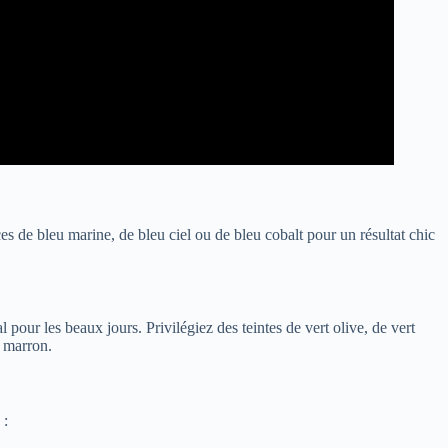
s de bleu marine, de bleu ciel ou de bleu cobalt pour un résultat chic
our les beaux jours. Privilégiez des teintes de vert olive, de vert
r marron.
 :