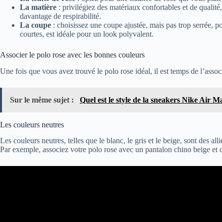
La matière
: privilégiez des matériaux confortables et de qualité
davantage de respirabilité.
La coupe
: choisissez une coupe ajustée, mais pas trop serrée, 
courtes, est idéale pour un look polyvalent.
Associer le polo rose avec les bonnes couleurs
Une fois que vous avez trouvé le polo rose idéal, il est temps de l’assoc
Sur le même sujet :
Quel est le style de la sneakers Nike Air M
Les couleurs neutres
Les couleurs neutres, telles que le blanc, le gris et le beige, sont des 
Par exemple, associez votre polo rose avec un pantalon chino beige et 