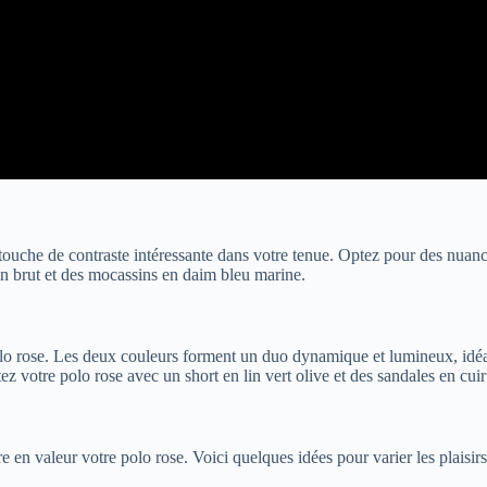
ouche de contraste intéressante dans votre tenue. Optez pour des nuance
n brut et des mocassins en daim bleu marine.
lo rose. Les deux couleurs forment un duo dynamique et lumineux, idéal p
z votre polo rose avec un short en lin vert olive et des sandales en cui
 en valeur votre polo rose. Voici quelques idées pour varier les plaisirs