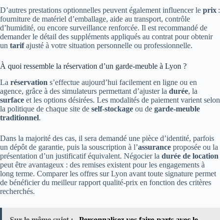
D’autres prestations optionnelles peuvent également influencer le
prix
:
fourniture de matériel d’emballage, aide au transport, contrôle
d’humidité, ou encore surveillance renforcée. Il est recommandé de
demander le détail des suppléments appliqués au contrat pour obtenir
un
tarif
ajusté à votre situation personnelle ou professionnelle.
À quoi ressemble la réservation d’un garde-meuble à Lyon ?
La
réservation
s’effectue aujourd’hui facilement en ligne ou en
agence, grâce à des simulateurs permettant d’ajuster la
durée
, la
surface
et les options désirées. Les modalités de paiement varient selon
la politique de chaque site de
self-stockage
ou de
garde-meuble
traditionnel
.
Dans la majorité des cas, il sera demandé une pièce d’identité, parfois
un dépôt de garantie, puis la souscription à l’
assurance
proposée ou la
présentation d’un justificatif équivalent. Négocier la
durée de location
peut être avantageux : des remises existent pour les engagements à
long terme. Comparer les offres sur Lyon avant toute signature permet
de bénéficier du meilleur rapport qualité-prix en fonction des critères
recherchés.
Sur le même sujet :
Personnalisez vos faire-parts avec le