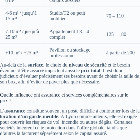
8 m³
cartons/dossiers
4-6 m² / jusqu’à
Studio/T2 ou petit
70 – 110
15 m³
mobilier
7-10 m² / jusqu’à
Appartement T3-T4
125 – 180
25 m³
complet
Pavillon ou stockage
+10 m² / +25 m³
à partir de 200
professionnel
Au-delà de la
surface
, le choix du
niveau de sécurité
et le besoin
éventuel d’être
assuré
impactent aussi le
prix total
. Il est donc
judicieux d’évaluer précisément ses besoins avant de choisir la taille de
son box, afin d’éviter de payer plus que nécessaire.
Quelle influence ont assurance et services complémentaires sur le
prix ?
L’
assurance
constitue souvent un poste difficile à contourner lors de la
location d’un garde-meuble
. À Lyon comme ailleurs, elle est exigée
pour couvrir les risques de vol, incendie ou autres dégâts. Certaines
sociétés intègrent cette protection dans l’offre globale, tandis que
d’autres la facturent séparément selon le capital assuré.