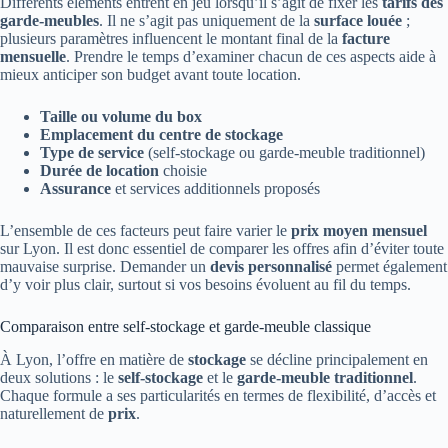
Différents éléments entrent en jeu lorsqu’il s’agit de fixer les
tarifs des
garde-meubles
. Il ne s’agit pas uniquement de la
surface louée
;
plusieurs paramètres influencent le montant final de la
facture
mensuelle
. Prendre le temps d’examiner chacun de ces aspects aide à
mieux anticiper son budget avant toute location.
Taille ou volume du box
Emplacement du centre de stockage
Type de service
(self-stockage ou garde-meuble traditionnel)
Durée de location
choisie
Assurance
et services additionnels proposés
L’ensemble de ces facteurs peut faire varier le
prix moyen mensuel
sur Lyon. Il est donc essentiel de comparer les offres afin d’éviter toute
mauvaise surprise. Demander un
devis personnalisé
permet également
d’y voir plus clair, surtout si vos besoins évoluent au fil du temps.
Comparaison entre self-stockage et garde-meuble classique
À Lyon, l’offre en matière de
stockage
se décline principalement en
deux solutions : le
self-stockage
et le
garde-meuble traditionnel
.
Chaque formule a ses particularités en termes de flexibilité, d’accès et
naturellement de
prix
.