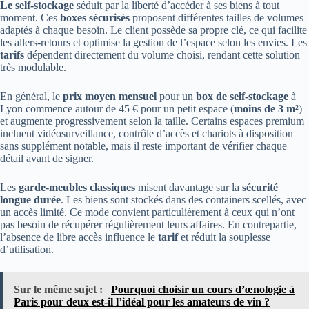
Le self-stockage
séduit par la liberté d’accéder à ses biens à tout
moment. Ces
boxes sécurisés
proposent différentes tailles de volumes
adaptés à chaque besoin. Le client possède sa propre clé, ce qui facilite
les allers-retours et optimise la gestion de l’espace selon les envies. Les
tarifs
dépendent directement du volume choisi, rendant cette solution
très modulable.
En général, le
prix moyen mensuel
pour un
box de self-stockage
à
Lyon commence autour de 45 € pour un petit espace (
moins de 3 m²
)
et augmente progressivement selon la taille. Certains espaces premium
incluent vidéosurveillance, contrôle d’accès et chariots à disposition
sans supplément notable, mais il reste important de vérifier chaque
détail avant de signer.
Les
garde-meubles classiques
misent davantage sur la
sécurité
longue durée
. Les biens sont stockés dans des containers scellés, avec
un accès limité. Ce mode convient particulièrement à ceux qui n’ont
pas besoin de récupérer régulièrement leurs affaires. En contrepartie,
l’absence de libre accès influence le
tarif
et réduit la souplesse
d’utilisation.
Sur le même sujet :
Pourquoi choisir un cours d’œnologie à
Paris pour deux est-il l’idéal pour les amateurs de vin ?