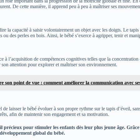
n rôle important dans la progression de la motricité globale et fine. En e
entourent. De cette manière, il apprend peu à peu à maîtriser ses mouvemen
-dire la capacité à saisir volontairement un objet avec les doigts. Le ta
ou des perles en bois. Ainsi, le bébé s’exerce à agripper, tenir et manip
 à l’acquisition de compétences cognitives telles que la concentration et 
r son attention pour explorer et maîtriser son environnement.
 son point de vue : comment améliorer la communication avec ses
e laisser le bébé évoluer à son propre rythme sur le tapis d’éveil, sans 
térêts, afin de maintenir son engagement et sa motivation.
l précieux pour stimuler les enfants dès leur plus jeune âge. Grâce à
le développement global du bébé.