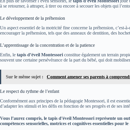
En plus de favoriser l’éveil sensoriel, le
tapis d’éveil Montessori
joue u
à se retourner, à attraper, à tirer ou encore à secouer les objets qui l’
Le développement de la préhension
Un aspect essentiel de la motricité fine concerne la préhension, c’est-à
encourager la préhension, tels que des anneaux de dentition, des hochets 
L’apprentissage de la concentration et de la patience
Enfin, le
tapis d’éveil Montessori
constitue également un terrain propice
souvent une certaine persévérance de la part du bébé, qui doit mobilise
Sur le même sujet :
Comment amener ses parents à comprendre
Le respect du rythme de l’enfant
Conformément aux principes de la pédagogie Montessori, il est essentiel d
d’adapter les stimuli et les défis en fonction de ses progrès et de ses in
Vous l’aurez compris, le tapis d’éveil Montessori représente un outi
compétences sensorielles, motrices et cognitives essentielles pour 