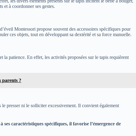
ffet, les divers éléments présents sur le tapis incitent le bébé à bouger,
ts et à coordonner ses gestes.
pis d’éveil Montessori propose souvent des accessoires spécifiques pour
uler ces objets, tout en développant sa dextérité et sa force manuelle.
la patience. En effet, les activités proposées sur le tapis requièrent
 parents ?
le presser ni le solliciter excessivement. Il convient également
 ses caractéristiques spécifiques, il favorise l’émergence de