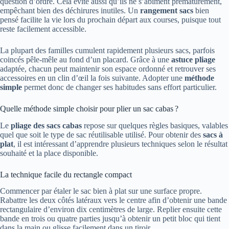
question d’ordre. Cela évite aussi qu’ils ne s’abîment prématurément,
empêchant bien des déchirures inutiles. Un
rangement sacs
bien
pensé facilite la vie lors du prochain départ aux courses, puisque tout
reste facilement accessible.
La plupart des familles cumulent rapidement plusieurs sacs, parfois
coincés pêle-mêle au fond d’un placard. Grâce à une
astuce pliage
adaptée, chacun peut maintenir son espace ordonné et retrouver ses
accessoires en un clin d’œil la fois suivante. Adopter une
méthode
simple
permet donc de changer ses habitudes sans effort particulier.
Quelle méthode simple choisir pour plier un sac cabas ?
Le
pliage des sacs cabas
repose sur quelques règles basiques, valables
quel que soit le type de sac réutilisable utilisé. Pour obtenir des
sacs à
plat
, il est intéressant d’apprendre plusieurs techniques selon le résultat
souhaité et la place disponible.
La technique facile du rectangle compact
Commencer par étaler le sac bien à plat sur une surface propre.
Rabattre les deux côtés latéraux vers le centre afin d’obtenir une bande
rectangulaire d’environ dix centimètres de large. Replier ensuite cette
bande en trois ou quatre parties jusqu’à obtenir un petit bloc qui tient
dans la main ou glisse facilement dans un tiroir.