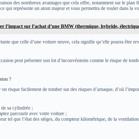
en raison des nombreux avantages que cela offre, notamment sur le plan f
e qui représente un atout majeur et vous permettra de rouler dans la vo
r l’impact sur l’achat d’une BMW (thermique, hybride, électrique
tante que celle d’une voiture neuve, cela signifie qu’elle pourra être 
occasion peut présenter son lot d’inconvénients comme le risque de tomb
sion ?
ar on risque facilement de tomber sur des risques d’arnaque, d’où l’impor
 de sa cylindrée ;
tez parcourir avec votre voiture ;
ieur tel que l’état des sièges, du compteur kilométrique, de la ventilatio